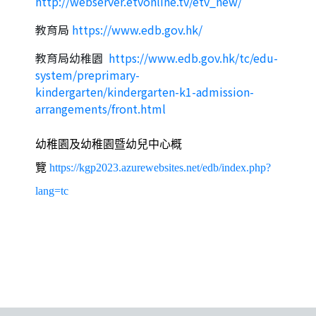
http://webserver.etvonline.tv/etv_new/
教育局
https://www.edb.gov.hk/
教育局幼稚園
https://www.edb.gov.hk/tc/edu-
system/preprimary-
kindergarten/kindergarten-k1-admission-
arrangements/front.html
幼稚園及幼稚園暨幼兒中心概
覽
https://kgp2023.azurewebsites.net/edb/index.php?
lang=tc